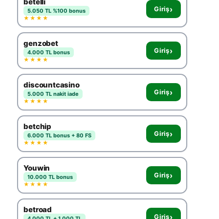
betelli
›
Giriş
5.050 TL %100 bonus
★★★★
genzobet
›
Giriş
4.000 TL bonus
★★★★
discountcasino
›
Giriş
5.000 TL nakit iade
★★★★
betchip
›
Giriş
6.000 TL bonus + 80 FS
★★★★
Youwin
›
Giriş
10.000 TL bonus
★★★★
betroad
›
Giriş
4.000 TL + 1.000 TL