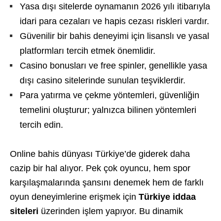
Yasa dışı sitelerde oynamanın 2026 yılı itibarıyla
idari para cezaları ve hapis cezası riskleri vardır.
Güvenilir bir bahis deneyimi için lisanslı ve yasal
platformları tercih etmek önemlidir.
Casino bonusları ve free spinler, genellikle yasa
dışı casino sitelerinde sunulan teşviklerdir.
Para yatırma ve çekme yöntemleri, güvenliğin
temelini oluşturur; yalnızca bilinen yöntemleri
tercih edin.
Online bahis dünyası Türkiye’de giderek daha
cazip bir hal alıyor. Pek çok oyuncu, hem spor
karşılaşmalarında şansını denemek hem de farklı
oyun deneyimlerine erişmek için
Türkiye iddaa
siteleri
üzerinden işlem yapıyor. Bu dinamik