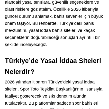
alandaki yasal sınırlara, güvenilir seçeneklere ve
olası risklere göz atalım. Özellikle 2026 itibarıyla
güncel durumu anlamak, bahis sevenler için büyük
önem taşıyor. Bu rehberde, Türkiye’deki bahis
mevzuatını, yasal iddaa bahis siteleri ve kaçak
seçeneklerin doğurabileceği sonuçları ayrıntılı bir
şekilde inceleyeceğiz.
Türkiye’de Yasal İddaa Siteleri
Nelerdir?
2026 yılından itibaren Türkiye’deki yasal iddaa
siteleri, Spor Toto Teşkilat Başkanlığı’nın lisansıyla
faaliyet gösterecek ve sıkı denetim altında
tutulacaktır. Bu platformlar sadece spor bahisleri