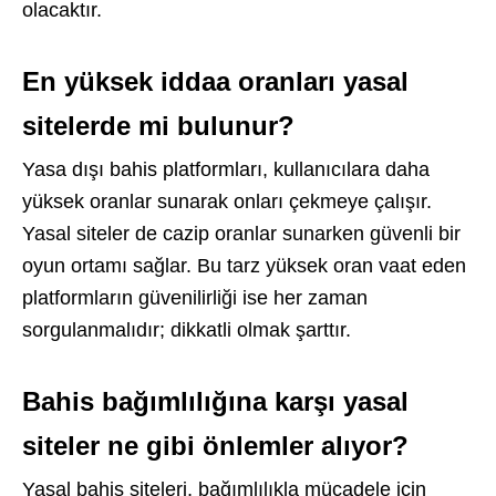
olacaktır.
En yüksek iddaa oranları yasal
sitelerde mi bulunur?
Yasa dışı bahis platformları, kullanıcılara daha
yüksek oranlar sunarak onları çekmeye çalışır.
Yasal siteler de cazip oranlar sunarken güvenli bir
oyun ortamı sağlar. Bu tarz yüksek oran vaat eden
platformların güvenilirliği ise her zaman
sorgulanmalıdır; dikkatli olmak şarttır.
Bahis bağımlılığına karşı yasal
siteler ne gibi önlemler alıyor?
Yasal bahis siteleri, bağımlılıkla mücadele için