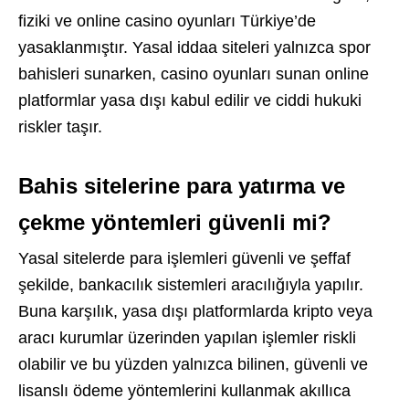
fiziki ve online casino oyunları Türkiye’de
yasaklanmıştır. Yasal iddaa siteleri yalnızca spor
bahisleri sunarken, casino oyunları sunan online
platformlar yasa dışı kabul edilir ve ciddi hukuki
riskler taşır.
Bahis sitelerine para yatırma ve
çekme yöntemleri güvenli mi?
Yasal sitelerde para işlemleri güvenli ve şeffaf
şekilde, bankacılık sistemleri aracılığıyla yapılır.
Buna karşılık, yasa dışı platformlarda kripto veya
aracı kurumlar üzerinden yapılan işlemler riskli
olabilir ve bu yüzden yalnızca bilinen, güvenli ve
lisanslı ödeme yöntemlerini kullanmak akıllıca