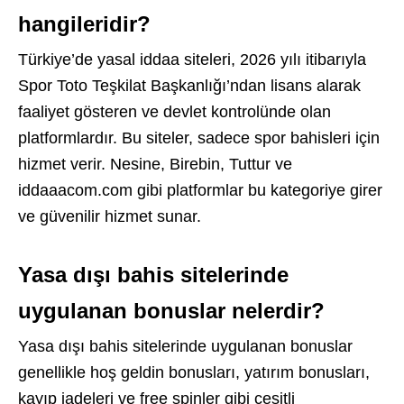
hangileridir?
Türkiye’de yasal iddaa siteleri, 2026 yılı itibarıyla
Spor Toto Teşkilat Başkanlığı’ndan lisans alarak
faaliyet gösteren ve devlet kontrolünde olan
platformlardır. Bu siteler, sadece spor bahisleri için
hizmet verir. Nesine, Birebin, Tuttur ve
iddaaacom.com gibi platformlar bu kategoriye girer
ve güvenilir hizmet sunar.
Yasa dışı bahis sitelerinde
uygulanan bonuslar nelerdir?
Yasa dışı bahis sitelerinde uygulanan bonuslar
genellikle hoş geldin bonusları, yatırım bonusları,
kayıp iadeleri ve free spinler gibi çeşitli