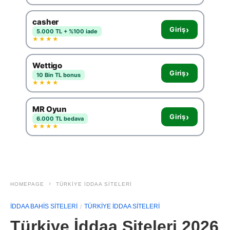
casher
›
Giriş
5.000 TL + %100 iade
★★★★
Wettigo
›
Giriş
10 Bin TL bonus
★★★★
MR Oyun
›
Giriş
6.000 TL bedava
★★★★
HOMEPAGE
TÜRKIYE IDDAA SITELERI
İDDAA BAHIS SITELERI
TÜRKIYE IDDAA SITELERI
Türkiye İddaa Siteleri 2026