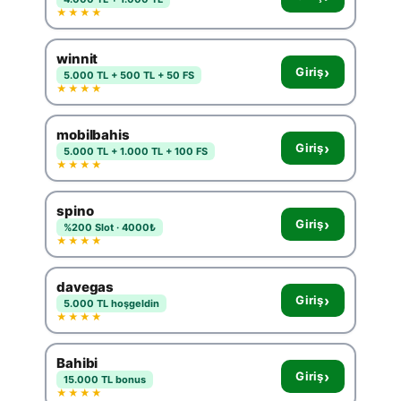
★★★★
winnit
›
Giriş
5.000 TL + 500 TL + 50 FS
★★★★
mobilbahis
›
Giriş
5.000 TL + 1.000 TL + 100 FS
★★★★
spino
›
Giriş
%200 Slot · 4000₺
★★★★
davegas
›
Giriş
5.000 TL hoşgeldin
★★★★
Bahibi
›
Giriş
15.000 TL bonus
★★★★