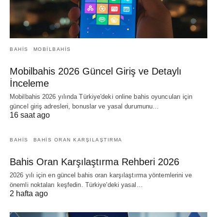
BAHIS
MOBILBAHIS
Mobilbahis 2026 Güncel Giriş ve Detaylı
İnceleme
Mobilbahis 2026 yılında Türkiye'deki online bahis oyuncuları için
güncel giriş adresleri, bonuslar ve yasal durumunu…
16 saat ago
BAHIS
BAHIS ORAN KARŞILAŞTIRMA
Bahis Oran Karşılaştırma Rehberi 2026
2026 yılı için en güncel bahis oran karşılaştırma yöntemlerini ve
önemli noktaları keşfedin. Türkiye'deki yasal…
2 hafta ago