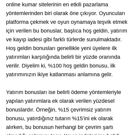
online kumar sitelerinin en etkili pazarlama
yöntemlerinden biri olarak öne çıkıyor. Oyuncuları
platforma çekmek ve oyun oynamaya teşvik etmek
için verilen bu bonuslar, başlıca hoş geldin, yatırım
ve kayıp iadesi gibi farklı türlerde sunulmaktadır.
Hoş geldin bonusları genellikle yeni üyelere ilk
yatırımları karşılığında belirli bir yüzde oranında
verilir. Diyelim ki, %100 hoş geldin bonusu, ilk
yatırımınızın ikiye katlanması anlamına gelir.
Yatırım bonusları ise belirli ödeme yöntemleriyle
yapılan yatırımlara ek olarak verilen yüzdesel
bonuslardır. Örneğin, %15 çevrimsiz yatırım
bonusu, yatırdığınız tutarın %15’ini ek olarak
alırken, bu bonusun herhangi bir çevrim şartı