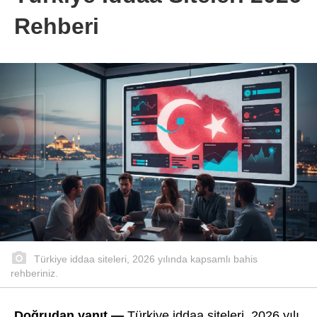
Rehberi
Türkiye iddaa siteleri, 2026 yılında kapsamlı bahis
rehberiniz.
Doğrudan yanıt —
Türkiye iddaa siteleri, 2026 yılı