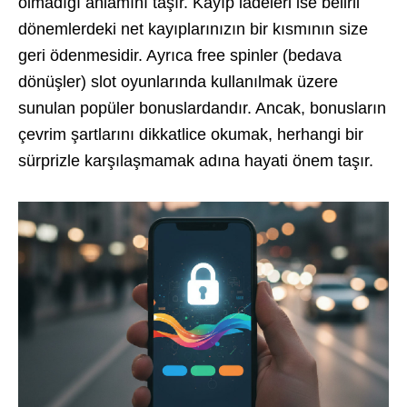
olmadığı anlamını taşır. Kayıp iadeleri ise belirli
dönemlerdeki net kayıplarınızın bir kısmının size
geri ödenmesidir. Ayrıca free spinler (bedava
dönüşler) slot oyunlarında kullanılmak üzere
sunulan popüler bonuslardandır. Ancak, bonusların
çevrim şartlarını dikkatlice okumak, herhangi bir
sürprizle karşılaşmamak adına hayati önem taşır.