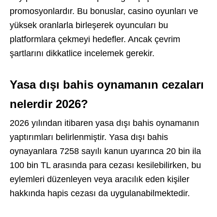
promosyonlardır. Bu bonuslar, casino oyunları ve
yüksek oranlarla birleşerek oyuncuları bu
platformlara çekmeyi hedefler. Ancak çevrim
şartlarını dikkatlice incelemek gerekir.
Yasa dışı bahis oynamanın cezaları
nelerdir 2026?
2026 yılından itibaren yasa dışı bahis oynamanın
yaptırımları belirlenmiştir. Yasa dışı bahis
oynayanlara 7258 sayılı kanun uyarınca 20 bin ila
100 bin TL arasında para cezası kesilebilirken, bu
eylemleri düzenleyen veya aracılık eden kişiler
hakkında hapis cezası da uygulanabilmektedir.