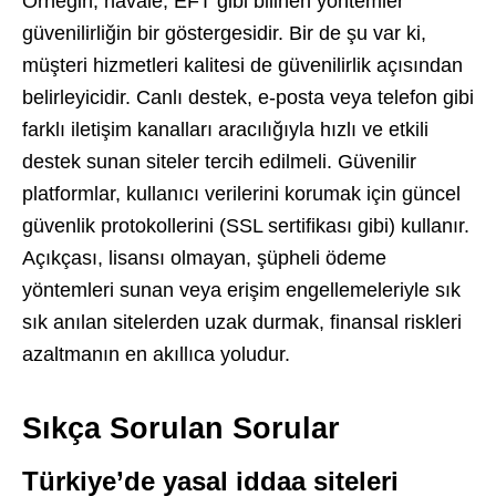
Örneğin, havale, EFT gibi bilinen yöntemler
güvenilirliğin bir göstergesidir. Bir de şu var ki,
müşteri hizmetleri kalitesi de güvenilirlik açısından
belirleyicidir. Canlı destek, e-posta veya telefon gibi
farklı iletişim kanalları aracılığıyla hızlı ve etkili
destek sunan siteler tercih edilmeli. Güvenilir
platformlar, kullanıcı verilerini korumak için güncel
güvenlik protokollerini (SSL sertifikası gibi) kullanır.
Açıkçası, lisansı olmayan, şüpheli ödeme
yöntemleri sunan veya erişim engellemeleriyle sık
sık anılan sitelerden uzak durmak, finansal riskleri
azaltmanın en akıllıca yoludur.
Sıkça Sorulan Sorular
Türkiye’de yasal iddaa siteleri