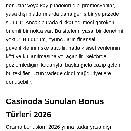
bonuslar veya kayıp iadeleri gibi promosyonlar,
yasa dışı platformlarda daha geniş bir yelpazede
sunulur. Ancak burada dikkat edilmesi gereken
önemli bir nokta var: Bu sitelerin yasal bir denetimi
yoktur. Bu durum, oyuncuların finansal
güvenliklerini riske atabilir, hatta kişisel verilerinin
kötüye kullanılmasına yol açabilir. Sektörde
gözlemlediğim kadarıyla, başlangıçta cazip gelen
bu teklifler, uzun vadede ciddi mağduriyetlere
dönüşebilir.
Casinoda Sunulan Bonus
Türleri 2026
Casino bonusları, 2026 yılına kadar yasa dışı