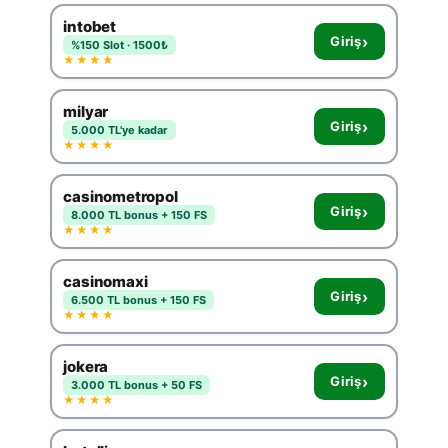
intobet
›
Giriş
%150 Slot · 1500₺
★★★★
milyar
›
Giriş
5.000 TL'ye kadar
★★★★
casinometropol
›
Giriş
8.000 TL bonus + 150 FS
★★★★
casinomaxi
›
Giriş
6.500 TL bonus + 150 FS
★★★★
jokera
›
Giriş
3.000 TL bonus + 50 FS
★★★★